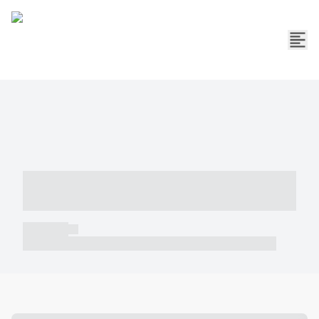
----- ----- -- ------ ---- ---- -- ----- -----
----- --- ------
----- -----
----- ----- -- ------ ---- ---- -- ----- ----- ----- --- ------