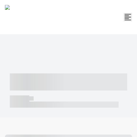
----- ----- -- ------ ---- ---- -- ----- -----
----- --- ------
----- -----
----- ----- -- ------ ---- ---- -- ----- ----- ----- --- ------