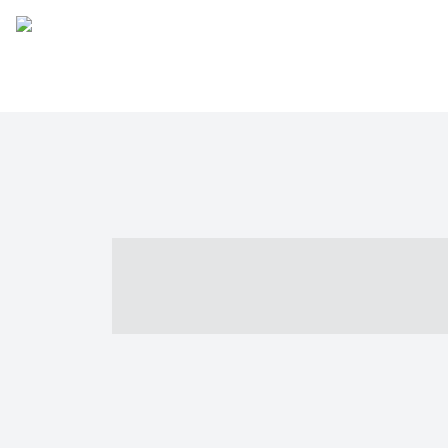
----- ----- -- -
- ------