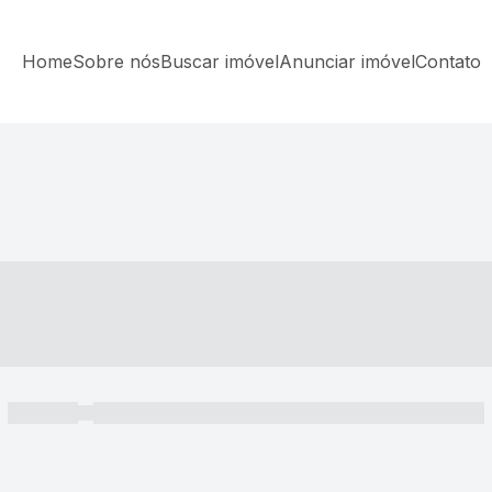
Home
Sobre nós
Buscar imóvel
Anunciar imóvel
Contato
----- ---- ---- -- ----
----- -----
----- ----- -- ------ ---- ---- -- ----- ----- ----- --- ------