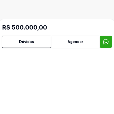
R$ 500.000,00
Mais informações
Dúvidas
Agendar
Área de Serviço
Banheiro Social
Cozinha
Imóveis semelhantes
Confira imóveis semelhantes