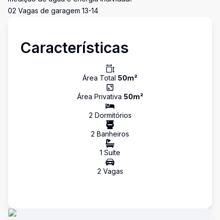
02 Vagas de garagem 13-14
Características
Área Total
50
m²
Área Privativa
50
m²
2
Dormitório
s
2
Banheiro
s
1
Suíte
2
Vaga
s