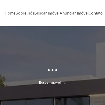
Home
Sobre nós
Buscar imóvel
Anunciar imóvel
Contato
...
Buscar imóvel
...