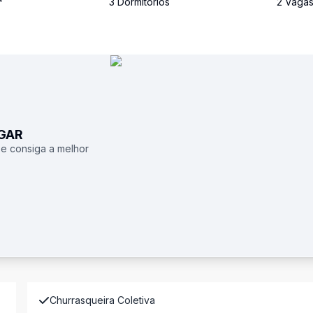
²
3
Dormitório
s
2
Vaga
UGAR
 e consiga a melhor
Churrasqueira Coletiva