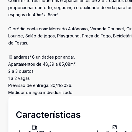
Com três torres modernas e apartamentos de 3 e 2 quartos c
proporcionar conforto, segurança e qualidade de vida para to
espaços de 49m² a 65m².
O prédio conta com: Mercado Autônomo, Varanda Gourmet, Circ
Lounge, Salão de jogos, Playground, Praça do Fogo, Bicicletári
de Festas.
10 andares/ 8 unidades por andar.
Apartamentos de 48,39 a 85,08m².
2 a 3 quartos.
1 a 2 vagas.
Previsão de entrega: 30/11/2026.
Medidor de água individualizado.
Características