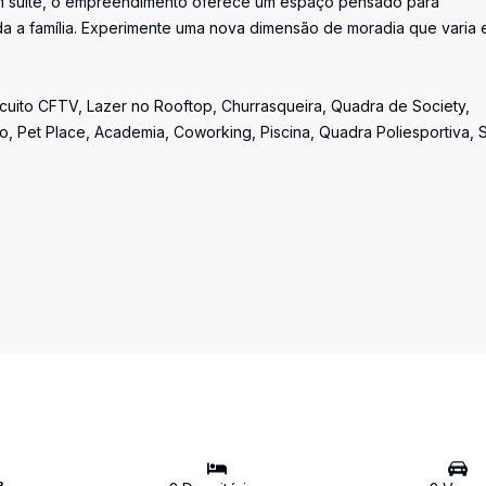
om suíte, o empreendimento oferece um espaço pensado para
da a família. Experimente uma nova dimensão de moradia que varia
uito CFTV, Lazer no Rooftop, Churrasqueira, Quadra de Society,
o, Pet Place, Academia, Coworking, Piscina, Quadra Poliesportiva, 