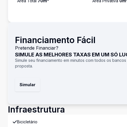
Área Total
70
m²
Área Privativa
0
m
Financiamento Fácil
Pretende Financiar?
SIMULE AS MELHORES TAXAS EM UM SÓ L
Simule seu financiamento em minutos com todos os bancos
proposta.
Simular
Infraestrutura
Bicicletário