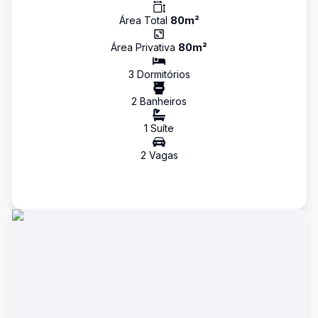
Área Total
80
m²
Área Privativa
80
m²
3
Dormitório
s
2
Banheiro
s
1
Suíte
2
Vaga
s