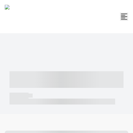
----- ----- -- ------ ---- ---- -- ----- -----
----- --- ------
----- -----
----- ----- -- ------ ---- ---- -- ----- ----- ----- --- ------