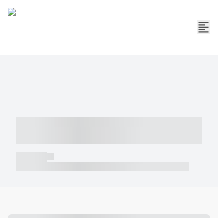
----- ----- -- ------ ---- ---- -- ----- -----
----- --- ------
----- -----
----- ----- -- ------ ---- ---- -- ----- ----- ----- --- ------