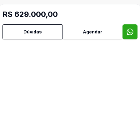
R$ 629.000,00
Dúvidas
Agendar
Mais informações
Área de Serviço
Banheiro Social
Cozinha
Sacada
Imóveis semelhantes