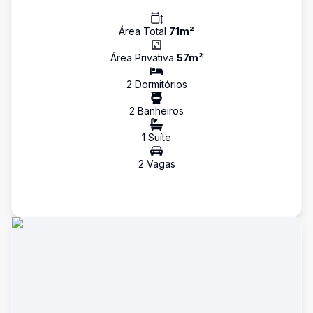
Área Total
71
m²
Área Privativa
57
m²
2
Dormitório
s
2
Banheiro
s
1
Suíte
2
Vaga
s