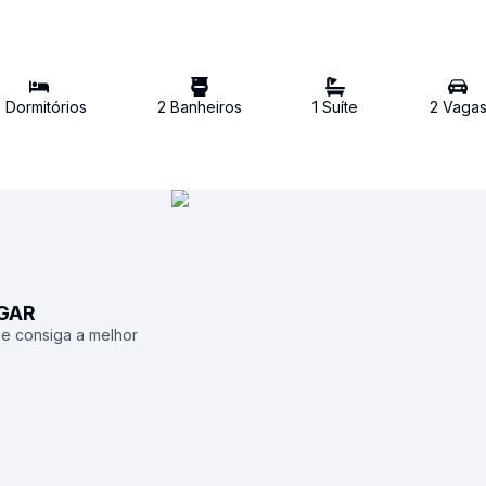
2
Dormitório
s
2
Banheiro
s
1
Suíte
2
Vaga
UGAR
 e consiga a melhor