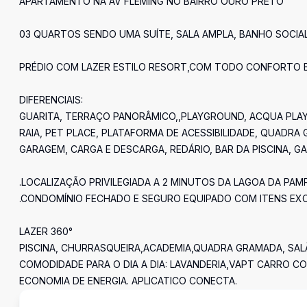
APARTAMENTO NA AV FLEMING NO BAIRRO OURO PRETO
03 QUARTOS SENDO UMA SUÍTE, SALA AMPLA, BANHO SOCIAL,
PRÉDIO COM LAZER ESTILO RESORT,COM TODO CONFORTO E D
DIFERENCIAIS:
GUARITA, TERRAÇO PANORÂMICO,,PLAYGROUND, ACQUA PLAY E
RAIA, PET PLACE, PLATAFORMA DE ACESSIBILIDADE, QUADRA
GARAGEM, CARGA E DESCARGA, REDÁRIO, BAR DA PISCINA, GAZ
.LOCALIZAÇÃO PRIVILEGIADA A 2 MINUTOS DA LAGOA DA PA
.CONDOMÍNIO FECHADO E SEGURO EQUIPADO COM ITENS EX
LAZER 360°
PISCINA, CHURRASQUEIRA,ACADEMIA,QUADRA GRAMADA, SA
COMODIDADE PARA O DIA A DIA: LAVANDERIA,VAPT CARRO C
ECONOMIA DE ENERGIA. APLICATICO CONECTA.