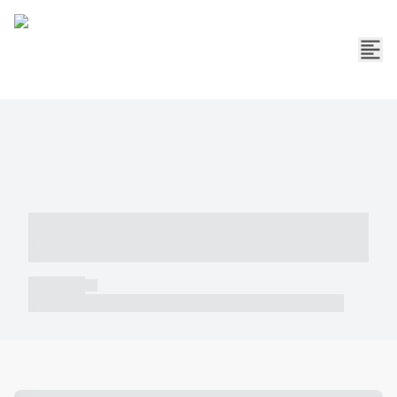
----- ----- -- ------ ---- ---- -- ----- -----
----- --- ------
----- -----
----- ----- -- ------ ---- ---- -- ----- ----- ----- --- ------