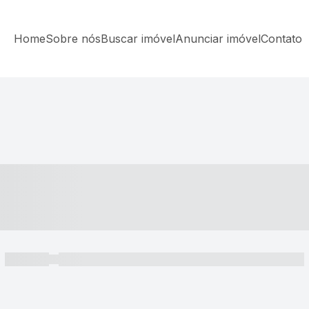
Home
Sobre nós
Buscar imóvel
Anunciar imóvel
Contato
----- ---- ---- -- ----
----- -----
----- ----- -- ------ ---- ---- -- ----- ----- ----- --- ------