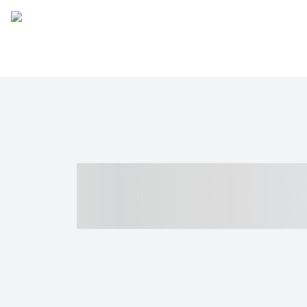
----- ----- -- -
- ------