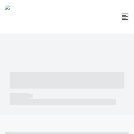
----- ----- -- ------ ---- ---- -- ----- -----
----- --- ------
----- -----
----- ----- -- ------ ---- ---- -- ----- ----- ----- --- ------