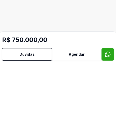
R$ 750.000,00
Dúvidas
Agendar
Imóveis semelhantes
Confira imóveis semelhantes
Cód:
1745004
Comparar
Có