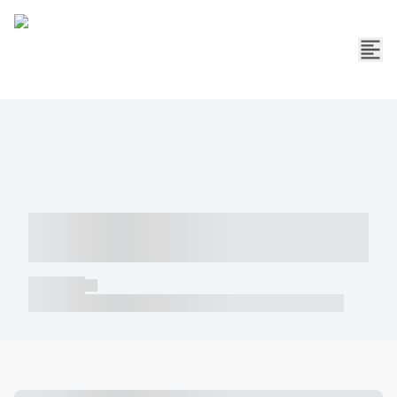
----- ----- -- ------ ---- ---- -- ----- -----
----- --- ------
----- -----
----- ----- -- ------ ---- ---- -- ----- ----- ----- --- ------