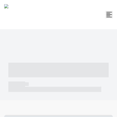
----- ----- -- ------ ---- ---- -- ----- -----
----- --- ------
----- -----
----- ----- -- ------ ---- ---- -- ----- ----- ----- --- ------