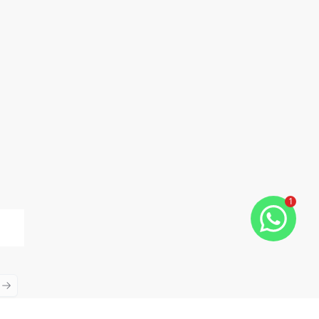
1
ious slide
Next slide