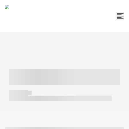
----- ----- -- ------ ---- ---- -- ----- -----
----- --- ------
----- -----
----- ----- -- ------ ---- ---- -- ----- ----- ----- --- ------