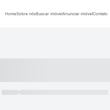
Home
Sobre nós
Buscar imóvel
Anunciar imóvel
Contato
----- ---- ---- -- ----
----- -----
----- ----- -- ------ ---- ---- -- ----- ----- ----- --- ------