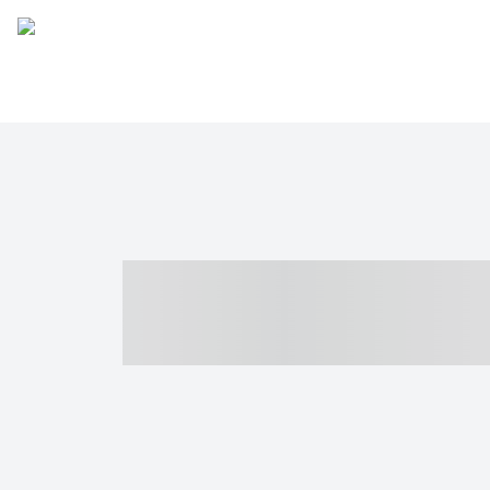
----- ----- -- -
- ------