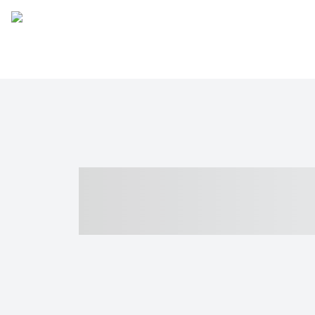
----- ----- -- -
- ------