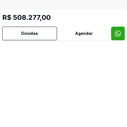
R$ 508.277,00
Imóveis semelhantes
Dúvidas
Agendar
Confira imóveis semelhantes
Cód:
1746712
Comparar
Có