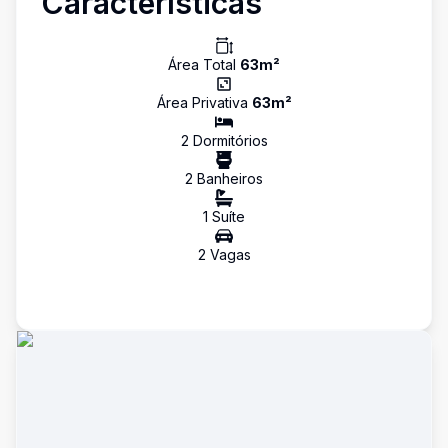
Características
Área Total
63
m²
Área Privativa
63
m²
2
Dormitório
s
2
Banheiro
s
1
Suíte
2
Vaga
s