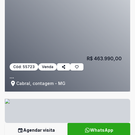
R$ 463.990,00
Cód:
55723
Venda
...
Cabral, contagem - MG
Agendar visita
WhatsApp