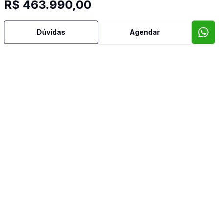
R$ 463.990,00
Imóveis semelhantes
Dúvidas
Agendar
Confira imóveis semelhantes
Cód:
1746712
Comparar
Có