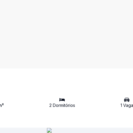
m²
2
Dormitório
s
1
Vag