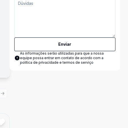
Enviar
As informações serão utilizadas para que a nossa
equipe possa entrar em contato de acordo com a
política de privacidade e termos de serviço
ious slide
Next slide
Cód:
1746373
Comparar