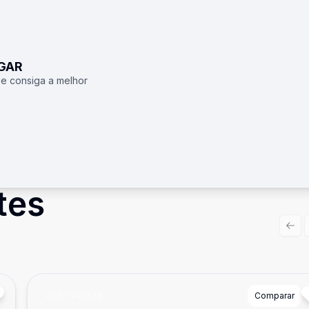
UGAR
 e consiga a melhor
tes
Prev
Cód:
1746676
Comparar