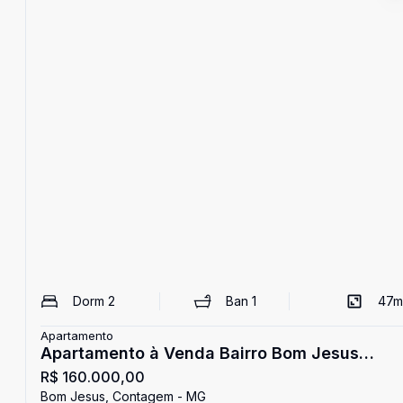
Dorm
2
Ban
1
47
m
Apartamento
Apartamento à Venda Bairro Bom Jesus
R$ 160.000,00
CONTAGEM
Bom Jesus, Contagem - MG