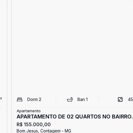
²
Dorm
2
Ban
1
45
Apartamento
APARTAMENTO DE 02 QUARTOS NO BAIRRO
R$ 155.000,00
BOM JESUS.
Bom Jesus, Contagem - MG