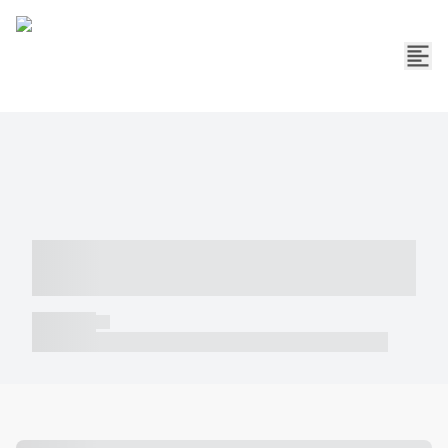
----- ----- -- ------ ---- ---- -- ----- -----
----- --- ------
----- -----
----- ----- -- ------ ---- ---- -- ----- ----- ----- --- ------